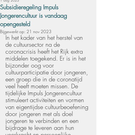
1 aug 2023
Subsidieregeling Impuls
Jongerencultuur is vandaag
opengesteld
Bijgewerkt op:
21 nov 2023
In het kader van het herstel van 
de cultuursector na de 
coronacrisis heeft het Rijk extra 
middelen toegekend. Er is in het 
bijzonder oog voor 
cultuurparticipatie door jongeren, 
een groep die in de coronatijd 
veel heeft moeten missen. De 
tijdelijke Impuls Jongerencultuur 
stimuleert activiteiten en vormen 
van eigentijdse cultuurbeoefening 
door jongeren met als doel 
jongeren te verbinden en een 
bijdrage te leveren aan hun 
veerkracht en persoonlijke 