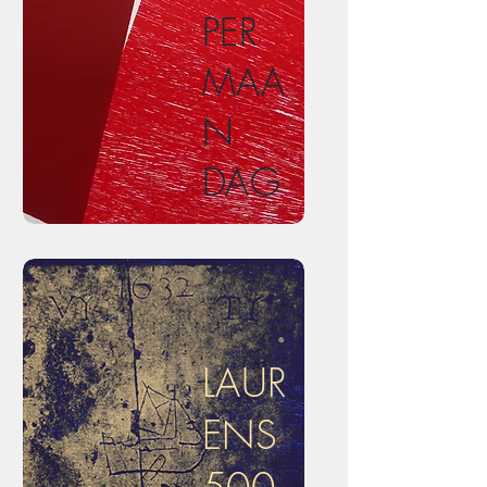
PER
MAA
N
DAG
LAUR
ENS