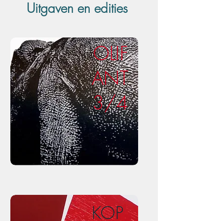
Uitgaven en edities
OLIF
ANT
3/4
KOP