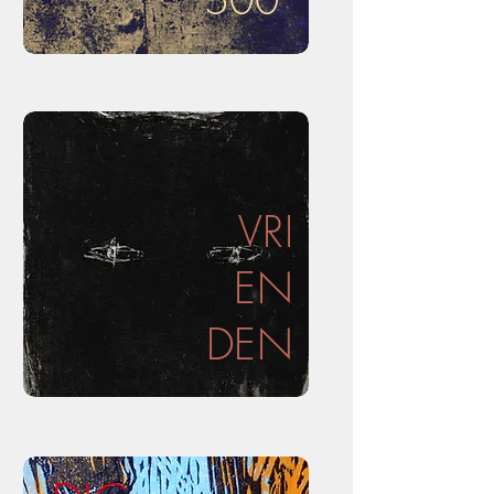
500
VRI
EN
DEN