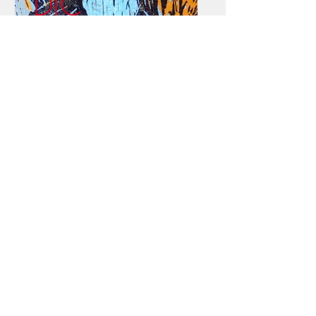
DIC
HTD
RUK
S
HU
F