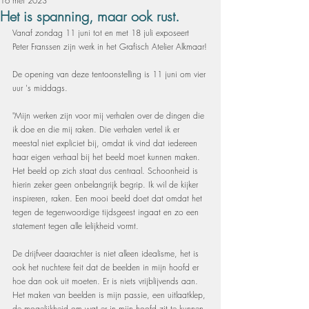
16 mei 2023
Het is spanning, maar ook rust.
Vanaf zondag 11 juni tot en met 18 juli exposeert 
Peter Franssen zijn werk in het Grafisch Atelier Alkmaar!
De opening van deze tentoonstelling is 11 juni om vier 
uur 's middags.
"Mijn werken zijn voor mij verhalen over de dingen die 
ik doe en die mij raken. Die verhalen vertel ik er 
meestal niet expliciet bij, omdat ik vind dat iedereen 
haar eigen verhaal bij het beeld moet kunnen maken. 
Het beeld op zich staat dus centraal. Schoonheid is 
hierin zeker geen onbelangrijk begrip. Ik wil de kijker 
inspireren, raken. Een mooi beeld doet dat omdat het 
tegen de tegenwoordige tijdsgeest ingaat en zo een 
statement tegen alle lelijkheid vormt.
De drijfveer daarachter is niet alleen idealisme, het is 
ook het nuchtere feit dat de beelden in mijn hoofd er 
hoe dan ook uit moeten. Er is niets vrijblijvends aan. 
Het maken van beelden is mijn passie, een uitlaatklep, 
de mogelijkheid om wat er in mijn hoofd zit te kunnen 