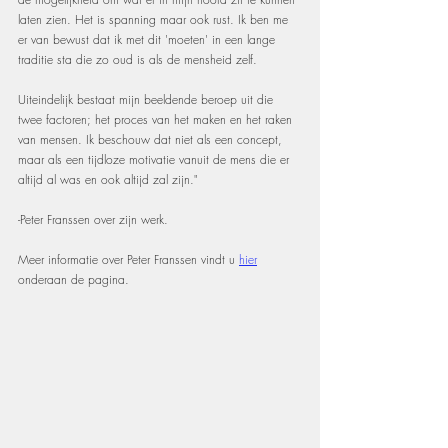
laten zien. Het is spanning maar ook rust. Ik ben me 
er van bewust dat ik met dit 'moeten' in een lange 
traditie sta die zo oud is als de mensheid zelf.
Uiteindelijk bestaat mijn beeldende beroep uit die 
twee factoren; het proces van het maken en het raken 
van mensen. Ik beschouw dat niet als een concept, 
maar als een tijdloze motivatie vanuit de mens die er 
altijd al was en ook altijd zal zijn."
-Peter Franssen over zijn werk.
Meer informatie over Peter Franssen vindt u 
hier
onderaan de pagina.