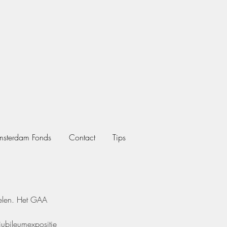
msterdam Fonds
Contact
Tips
delen. Het GAA 
ubileumexpositie 