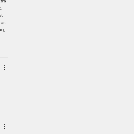
tra 
.
t 
er.
g, 