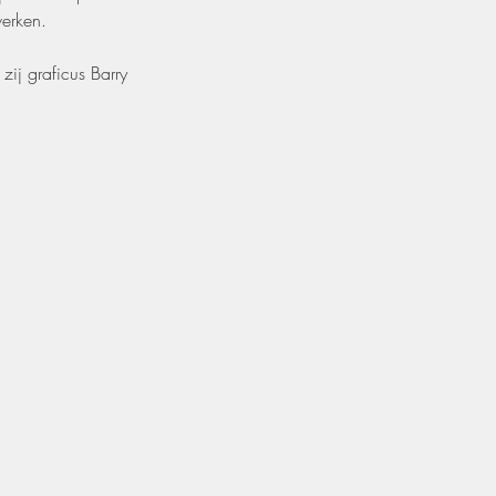
werken.
ij graficus Barry 