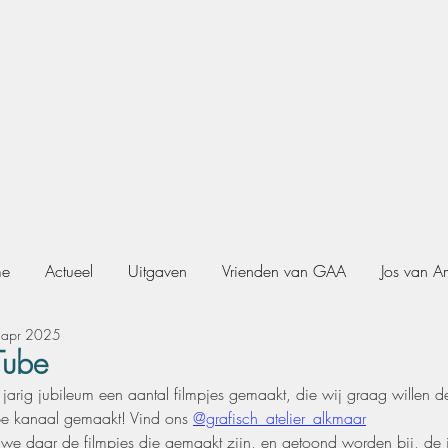
e
Actueel
Uitgaven
Vrienden van GAA
Jos van A
 apr 2025
Tube
arig jubileum een aantal filmpjes gemaakt, die wij graag willen 
e kanaal gemaakt! Vind ons 
@grafisch_atelier_alkmaar
e daar de filmpjes die gemaakt zijn, en getoond worden bij, de j