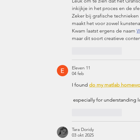
Leuk om te zien dat het Grafis
inkijkje in het proces en de sfe
Zeker bij grafische technieken 
maakt het voor zowel kunstenaa
Kwam laatst ergens de naam 
W
maar dit soort creatieve conten
Like
Reageren
Eleven 11
04 feb
I found 
do my matlab homewo
 especially for understanding
Like
Reageren
Tara Doridy
03 okt 2025