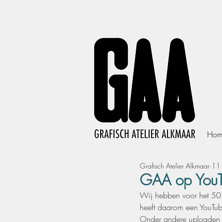
Hom
Grafisch Atelier Alkmaar
11
GAA op You
Wij hebben voor het 50 j
heeft daarom een YouTub
Onder andere uploaden w