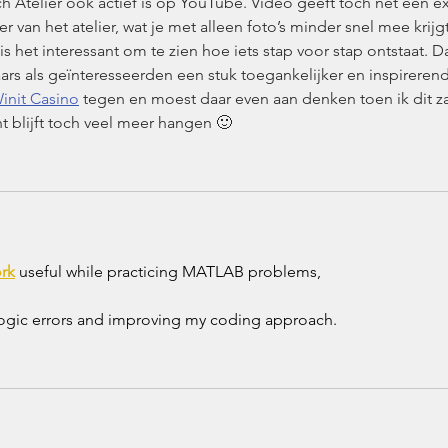
ch Atelier ook actief is op YouTube. Video geeft toch net een ex
er van het atelier, wat je met alleen foto’s minder snel mee krijgt
is het interessant om te zien hoe iets stap voor stap ontstaat. Da
rs als geïnteresseerden een stuk toegankelijker en inspirerend
init Casino
 tegen en moest daar even aan denken toen ik dit za
t blijft toch veel meer hangen 🙂
rk
 useful while practicing MATLAB problems,
 logic errors and improving my coding approach.