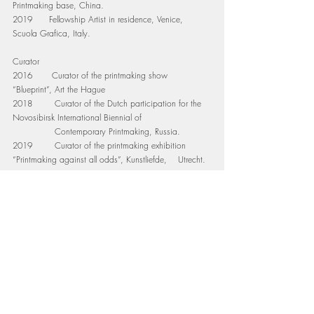
Printmaking base, China.
2019      Fellowship Artist in residence, Venice, 
Scuola Grafica, Italy.
Curator 
2016       Curator of the printmaking show 
“Blueprint”, Art the Hague
2018        Curator of the Dutch participation for the 
Novosibirsk International Biennial of 
               Contemporary Printmaking, Russia.
2019        Curator of the printmaking exhibition 
“Printmaking against all odds”, Kunstliefde,    Utrecht.
Activities
2012-2018  Board member Dutch Grafiekplatform 
VOG
2018-heden Artist member Pulchri studio
2013-heden Artist member Kunstliefde
2022-heden Initiator en aanjager Hezelkunst, 
atelierroute Nijmeegse binnenstad.