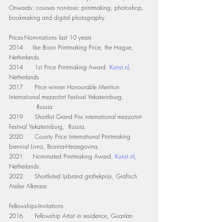
Onwards: courses non-toxic printmaking, photoshop, 
bookmaking and digital photography.
Prices-Nominations last 10 years
2014     Ilse Boon Printmaking Price, the Hague, 
Netherlands.
2014      1st Price Printmaking Award. 
Kunst.nl
, 
Netherlands
2017      Price winner Honourable Mention 
International mezzotint Festival Yekaterinburg,  
              Russia
2019      Shortlist Grand Prix international mezzotint 
Festival Yekaterinburg,  Russia.
2020      County Price International Printmaking 
biennial Livno, Bosnia-Herzegovina.
2021     Nominated Printmaking Award. 
Kunst.nl
, 
Netherlands.
2022      Shortlisted Ijsbrand grafiekprijs, Grafisch 
Atelier Alkmaar.
Fellowships-Invitations
2016      Fellowship Artist in residence, Guanlan 