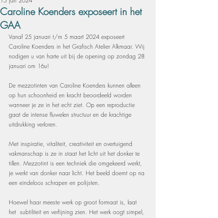
15 jan 2024
Caroline Koenders exposeert in het
GAA
Vanaf 
25 januari t/m 5 maart 2024 exposeert 
Caroline Koenders in het Grafisch Atelier Alkmaar. Wij 
nodigen u van harte uit bij de opening op zondag 28 
januari om 16u!
De mezzotinten van Caroline Koenders kunnen alleen 
op hun schoonheid en kracht beoordeeld worden 
wanneer je ze in het echt ziet. Op een reproductie 
gaat de intense fluwelen structuur en de krachtige 
uitdrukking verloren.
Met inspiratie, vitaliteit, creativiteit en overtuigend 
vakmanschap is ze in staat het licht uit het donker te 
tillen. Mezzotint is een techniek die omgekeerd werkt, 
je werkt van donker naar licht. Het beeld doemt op na 
een eindeloos schrapen en polijsten.
Hoewel haar meeste werk op groot formaat is, laat 
het  subtiliteit en verfijning zien. Het werk oogt simpel, 