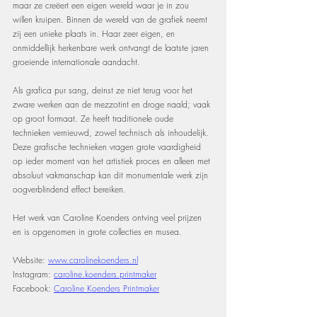
maar ze creëert een eigen wereld waar je in zou 
willen kruipen. Binnen de wereld van de grafiek neemt 
zij een unieke plaats in. Haar zeer eigen, en 
onmiddellijk herkenbare werk ontvangt de laatste jaren 
groeiende internationale aandacht.
Als grafica pur sang, deinst ze niet terug voor het 
zware werken aan de mezzotint en droge naald; vaak 
op groot formaat. Ze heeft traditionele oude 
technieken vernieuwd, zowel technisch als inhoudelijk. 
Deze grafische technieken vragen grote vaardigheid 
op ieder moment van het artistiek proces en alleen met 
absoluut vakmanschap kan dit monumentale werk zijn 
oogverblindend effect bereiken.
Het werk van Caroline Koenders ontving veel prijzen 
en is opgenomen in grote collecties en musea.
Website: 
www.carolinekoenders.nl
Instagram: 
caroline.koenders.printmaker
Facebook: 
Caroline Koenders Printmaker