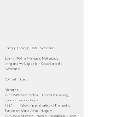
Caroline Koenders, 1961 Netherlands.  
Born in 1961 in Nijmegen, Netherlands. 
Living and working both in Greece and the 
Netherlands
C.V. last 10 years
Education
1982-1986 Artez Arnhem, Diploma Printmaking, 
Professor Ference Gögos.
1987        Fellowship printmaking at Printmaking 
Symposium Matra Almas, Hungary
1989-1990 Aristotelis University, Thessaloniki, Greece. 